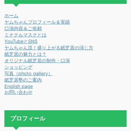
ホーム
ヤムちゃんプロフィール＆実績
口演内容＆ご依頼
ミナクルマスクとは
YouTubeとSNS
ヤムちゃん流！盛り上がる紙芝居の演じ方
紙芝居の魅力とは？
オリジナル紙芝居の制作・口演
ショッピング
写真（photo gallery）
紙芝居塾のご案内
English page
お問い合わせ
プロフィール