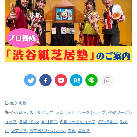
-
紙芝居塾
-
かみはる
,
スキルアップ
,
ヤムちゃん
,
ワークショップ
,
俳優ワークシ
ョップ
,
倉嶋らむね
,
倉田雅世
,
声優ワークショップ
,
渋谷画劇団
,
紙芝
居
,
紙芝居塾
,
紙芝居師ヤムちゃん
,
表現
,
表現塾