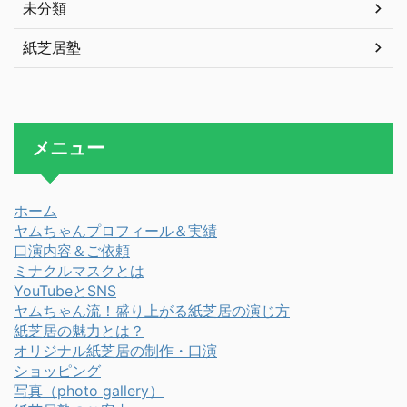
未分類
紙芝居塾
メニュー
ホーム
ヤムちゃんプロフィール＆実績
口演内容＆ご依頼
ミナクルマスクとは
YouTubeとSNS
ヤムちゃん流！盛り上がる紙芝居の演じ方
紙芝居の魅力とは？
オリジナル紙芝居の制作・口演
ショッピング
写真
（photo gallery）