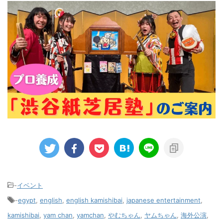
-
イベント
-
egypt
,
english
,
english kamishibai
,
japanese entertainment
,
kamishibai
,
yam chan
,
yamchan
,
やむちゃん
,
ヤムちゃん
,
海外公演
,