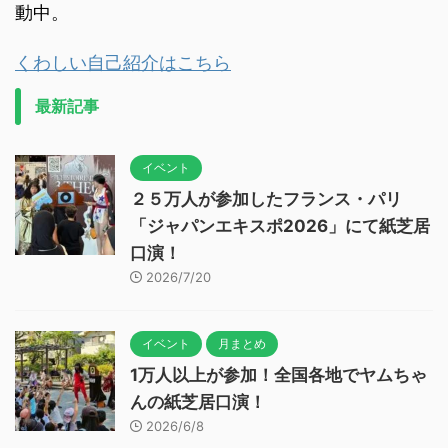
動中。
くわしい自己紹介はこちら
最新記事
イベント
２５万人が参加したフランス・パリ
「ジャパンエキスポ2026」にて紙芝居
口演！
2026/7/20
イベント
月まとめ
1万人以上が参加！全国各地でヤムちゃ
んの紙芝居口演！
2026/6/8