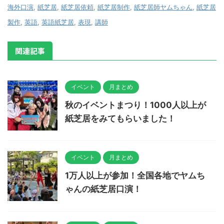
海外口演
,
紙芝居
,
紙芝居依頼
,
紙芝居制作
,
紙芝居師ヤムちゃん
,
紙芝居
製作
,
英語
,
英語紙芝居
,
表現
,
講師
関連記事
イベント
月まとめ
秋のイベントまつり！1000人以上が
紙芝居をみてもらいました！
イベント
月まとめ
1万人以上が参加！全国各地でヤムち
ゃんの紙芝居口演！