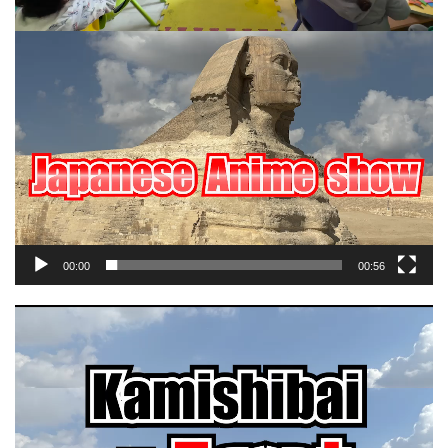
00:00
00:56
動
画
プ
レ
ー
ヤ
ー