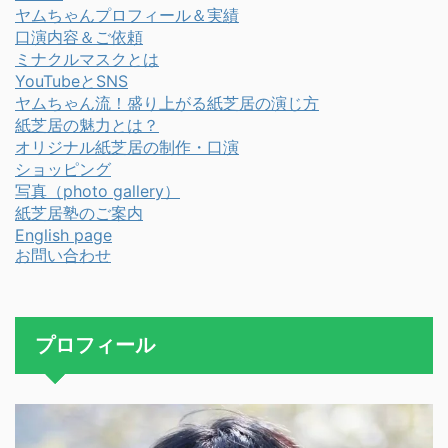
ヤムちゃんプロフィール＆実績
口演内容＆ご依頼
ミナクルマスクとは
YouTubeとSNS
ヤムちゃん流！盛り上がる紙芝居の演じ方
紙芝居の魅力とは？
オリジナル紙芝居の制作・口演
ショッピング
写真（photo gallery）
紙芝居塾のご案内
English page
お問い合わせ
プロフィール