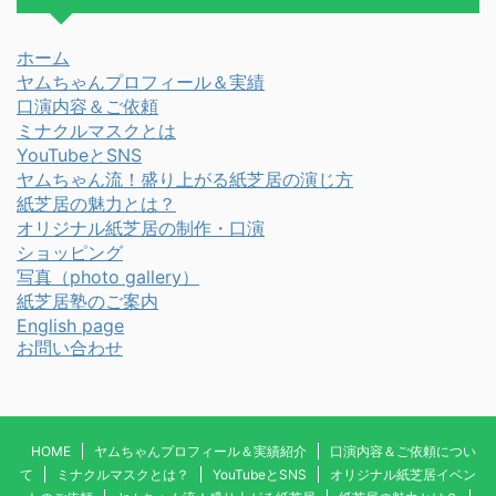
ホーム
ヤムちゃんプロフィール＆実績
口演内容＆ご依頼
ミナクルマスクとは
YouTubeとSNS
ヤムちゃん流！盛り上がる紙芝居の演じ方
紙芝居の魅力とは？
オリジナル紙芝居の制作・口演
ショッピング
写真
（photo gallery）
紙芝居塾のご案内
English page
お問い合わせ
HOME
ヤムちゃんプロフィール＆実績紹介
口演内容＆ご依頼につい
て
ミナクルマスクとは？
YouTubeとSNS
オリジナル紙芝居イベン