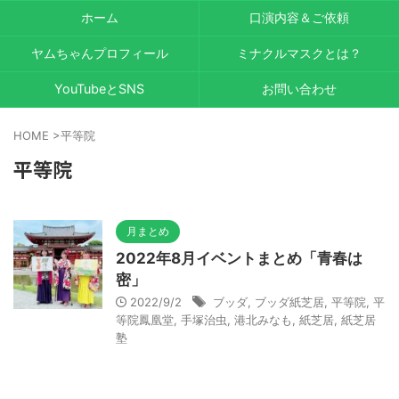
ホーム
口演内容＆ご依頼
ヤムちゃんプロフィール
ミナクルマスクとは？
YouTubeとSNS
お問い合わせ
HOME
>
平等院
平等院
月まとめ
2022年8月イベントまとめ「青春は
密」
2022/9/2
ブッダ
,
ブッダ紙芝居
,
平等院
,
平
等院鳳凰堂
,
手塚治虫
,
港北みなも
,
紙芝居
,
紙芝居
塾