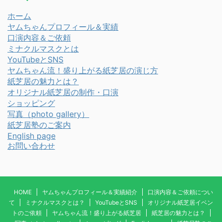
ホーム
ヤムちゃんプロフィール＆実績
口演内容＆ご依頼
ミナクルマスクとは
YouTubeとSNS
ヤムちゃん流！盛り上がる紙芝居の演じ方
紙芝居の魅力とは？
オリジナル紙芝居の制作・口演
ショッピング
写真
（photo gallery）
紙芝居塾のご案内
English page
お問い合わせ
HOME
ヤムちゃんプロフィール＆実績紹介
口演内容＆ご依頼につい
て
ミナクルマスクとは？
YouTubeとSNS
オリジナル紙芝居イベン
トのご依頼
ヤムちゃん流！盛り上がる紙芝居
紙芝居の魅力とは？