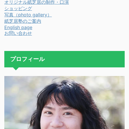
オリジナル紙芝居の制作・口演
ショッピング
写真（photo gallery）
紙芝居塾のご案内
English page
お問い合わせ
プロフィール