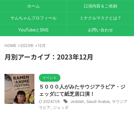
ホーム
口演内容＆ご依頼
ヤムちゃんプロフィール
ミナクルマスクとは？
YouTubeとSNS
お問い合わせ
HOME
>
2023年
>
12月
月別アーカイブ：2023年12月
イベント
５０００人がみたサウジアラビア・ジ
ェッダにて紙芝居口演！
2024/1/6
Jeddah
,
Saudi Arabia
,
サウジア
ラビア
,
ジェッダ