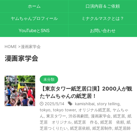
ホーム
口演内容＆ご依頼
ヤムちゃんプロフィール
ミナクルマスクとは？
YouTubeとSNS
お問い合わせ
HOME
>
漫画家学会
漫画家学会
未分類
【東京タワー紙芝居口演】2000人が観
たヤムちゃんの紙芝居！
2025/5/14
kamishibai
,
story telling
,
tokyo
,
tokyo tower
,
オリジナル紙芝居
,
ヤムちゃ
ん
,
東京タワー
,
渋谷画劇団
,
漫画家学会
,
紙芝居
,
紙
芝居 オリジナル
,
紙芝居 作る
,
紙芝居 依頼
,
紙
芝居つくりたい
,
紙芝居依頼
,
紙芝居制作
,
紙芝居師