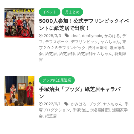
イベント
月まとめ
5000人参加！公式デフリンピックイベ
ントに紙芝居で出演！
2025/3/3
deaf
,
deaflympic
,
かみはる
,
デ
フ
,
デフスポーツ
,
デフリンピック
,
ヤムちゃん
,
東
京２０２５デフリンピック
,
渋谷画劇団
,
漫画家学
会
,
紙芝居
,
紙芝居師
,
紙芝居師ヤムちゃん
,
聴覚障
害
ブッダ紙芝居巡業
手塚治虫「ブッダ」紙芝居キャラバ
ン
2022/6/1
かみはる
,
ブッダ
,
ヤムちゃん
,
手
塚プロダクション
,
手塚治虫
,
渋谷画劇団
,
漫画家学
会
,
紙芝居