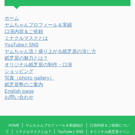
ホーム
ヤムちゃんプロフィール＆実績
口演内容＆ご依頼
ミナクルマスクとは
YouTubeとSNS
ヤムちゃん流！盛り上がる紙芝居の演じ方
紙芝居の魅力とは？
オリジナル紙芝居の制作・口演
ショッピング
写真
（photo gallery）
紙芝居塾のご案内
English page
お問い合わせ
HOME
ヤムちゃんプロフィール＆実績紹介
口演内容＆ご依頼につい
て
ミナクルマスクとは？
YouTubeとSNS
オリジナル紙芝居イベン