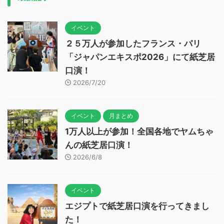
イベント
２５万人が参加したフランス・パリ
「ジャパンエキスポ2026」にて紙芝居
口演！
2026/7/20
イベント
月まとめ
1万人以上が参加！全国各地でヤムちゃ
んの紙芝居口演！
2026/6/8
イベント
エジプトで紙芝居口演を行ってきまし
た！