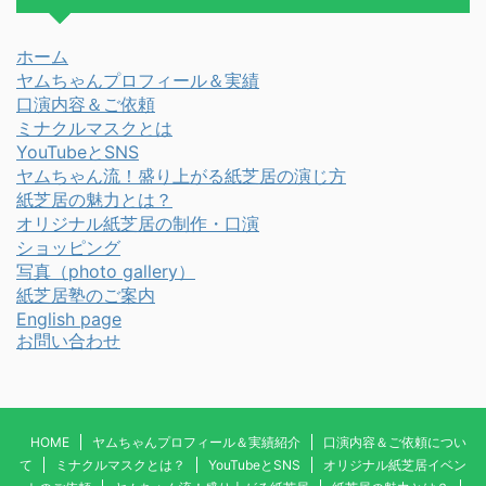
ホーム
ヤムちゃんプロフィール＆実績
口演内容＆ご依頼
ミナクルマスクとは
YouTubeとSNS
ヤムちゃん流！盛り上がる紙芝居の演じ方
紙芝居の魅力とは？
オリジナル紙芝居の制作・口演
ショッピング
写真
（photo gallery）
紙芝居塾のご案内
English page
お問い合わせ
HOME
ヤムちゃんプロフィール＆実績紹介
口演内容＆ご依頼につい
て
ミナクルマスクとは？
YouTubeとSNS
オリジナル紙芝居イベン