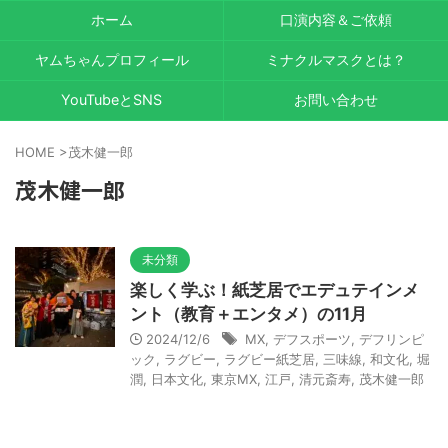
ホーム
口演内容＆ご依頼
ヤムちゃんプロフィール
ミナクルマスクとは？
YouTubeとSNS
お問い合わせ
HOME
>
茂木健一郎
茂木健一郎
未分類
楽しく学ぶ！紙芝居でエデュテインメ
ント（教育＋エンタメ）の11月
2024/12/6
MX
,
デフスポーツ
,
デフリンピ
ック
,
ラグビー
,
ラグビー紙芝居
,
三味線
,
和文化
,
堀
潤
,
日本文化
,
東京MX
,
江戸
,
清元斎寿
,
茂木健一郎