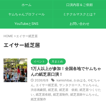
ホーム
口演内容＆ご依頼
ヤムちゃんプロフィール
ミナクルマスクとは？
YouTubeとSNS
お問い合わせ
HOME
>
エイサー紙芝居
エイサー紙芝居
イベント
月まとめ
1万人以上が参加！全国各地でヤムちゃ
んの紙芝居口演！
2026/6/8
kamishibai
,
かみはる
,
やむちゃ
ん
,
エイサー紙芝居
,
サンタクロース
,
ヤムちゃん
,
渋谷画劇団
,
紙芝居
,
紙芝居 依頼
,
紙芝居つくりた
い
,
紙芝居依頼
,
紙芝居制作
,
紙芝居師ヤムちゃん
,
紙芝居製作