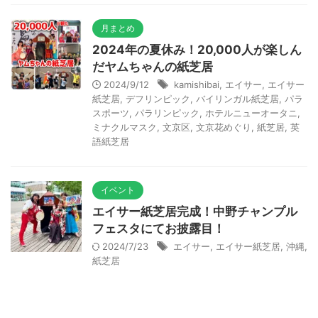
月まとめ
2024年の夏休み！20,000人が楽しん
だヤムちゃんの紙芝居
2024/9/12
kamishibai
,
エイサー
,
エイサー
紙芝居
,
デフリンピック
,
バイリンガル紙芝居
,
パラ
スポーツ
,
パラリンピック
,
ホテルニューオータニ
,
ミナクルマスク
,
文京区
,
文京花めぐり
,
紙芝居
,
英
語紙芝居
イベント
エイサー紙芝居完成！中野チャンプル
フェスタにてお披露目！
2024/7/23
エイサー
,
エイサー紙芝居
,
沖縄
,
紙芝居