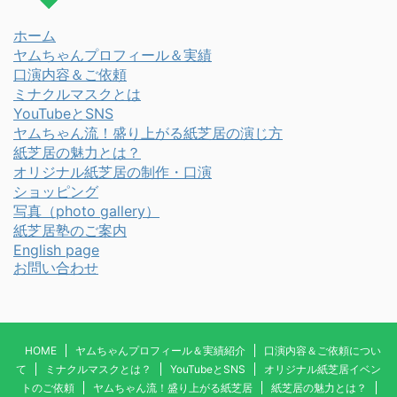
ホーム
ヤムちゃんプロフィール＆実績
口演内容＆ご依頼
ミナクルマスクとは
YouTubeとSNS
ヤムちゃん流！盛り上がる紙芝居の演じ方
紙芝居の魅力とは？
オリジナル紙芝居の制作・口演
ショッピング
写真
（photo gallery）
紙芝居塾のご案内
English page
お問い合わせ
HOME
ヤムちゃんプロフィール＆実績紹介
口演内容＆ご依頼につい
て
ミナクルマスクとは？
YouTubeとSNS
オリジナル紙芝居イベン
トのご依頼
ヤムちゃん流！盛り上がる紙芝居
紙芝居の魅力とは？