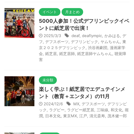
イベント
月まとめ
5000人参加！公式デフリンピックイベ
ントに紙芝居で出演！
2025/3/3
deaf
,
deaflympic
,
かみはる
,
デ
フ
,
デフスポーツ
,
デフリンピック
,
ヤムちゃん
,
東
京２０２５デフリンピック
,
渋谷画劇団
,
漫画家学
会
,
紙芝居
,
紙芝居師
,
紙芝居師ヤムちゃん
,
聴覚障
害
未分類
楽しく学ぶ！紙芝居でエデュテインメ
ント（教育＋エンタメ）の11月
2024/12/6
MX
,
デフスポーツ
,
デフリンピ
ック
,
ラグビー
,
ラグビー紙芝居
,
三味線
,
和文化
,
堀
潤
,
日本文化
,
東京MX
,
江戸
,
清元斎寿
,
茂木健一郎