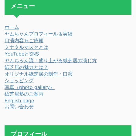
メニュー
ホーム
ヤムちゃんプロフィール＆実績
口演内容＆ご依頼
ミナクルマスクとは
YouTubeとSNS
ヤムちゃん流！盛り上がる紙芝居の演じ方
紙芝居の魅力とは？
オリジナル紙芝居の制作・口演
ショッピング
写真（photo gallery）
紙芝居塾のご案内
English page
お問い合わせ
プロフィール