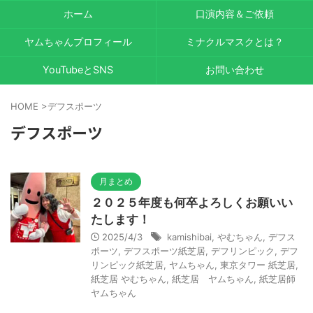
ホーム
口演内容＆ご依頼
ヤムちゃんプロフィール
ミナクルマスクとは？
YouTubeとSNS
お問い合わせ
HOME
>
デフスポーツ
デフスポーツ
月まとめ
２０２５年度も何卒よろしくお願いい
たします！
2025/4/3
kamishibai
,
やむちゃん
,
デフス
ポーツ
,
デフスポーツ紙芝居
,
デフリンピック
,
デフ
リンピック紙芝居
,
ヤムちゃん
,
東京タワー 紙芝居
,
紙芝居 やむちゃん
,
紙芝居 ヤムちゃん
,
紙芝居師
ヤムちゃん