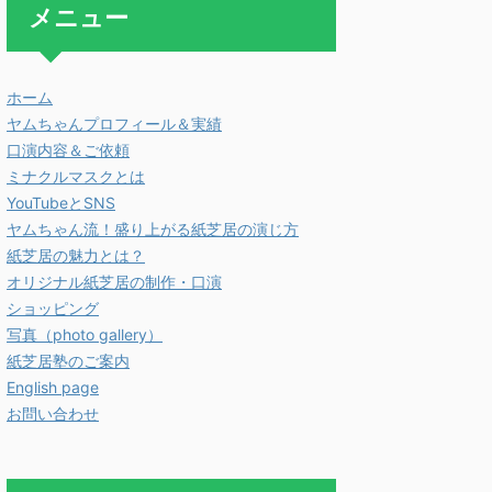
メニュー
ホーム
ヤムちゃんプロフィール＆実績
口演内容＆ご依頼
ミナクルマスクとは
YouTubeとSNS
ヤムちゃん流！盛り上がる紙芝居の演じ方
紙芝居の魅力とは？
オリジナル紙芝居の制作・口演
ショッピング
写真（photo gallery）
紙芝居塾のご案内
English page
お問い合わせ