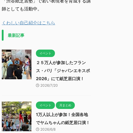
「渋谷紙芝居塾」で若い表現者を育成する講
師としても活動中。
くわしい自己紹介はこちら
最新記事
イベント
２５万人が参加したフラン
ス・パリ「ジャパンエキスポ
2026」にて紙芝居口演！
2026/7/20
イベント
月まとめ
1万人以上が参加！全国各地
でヤムちゃんの紙芝居口演！
2026/6/8