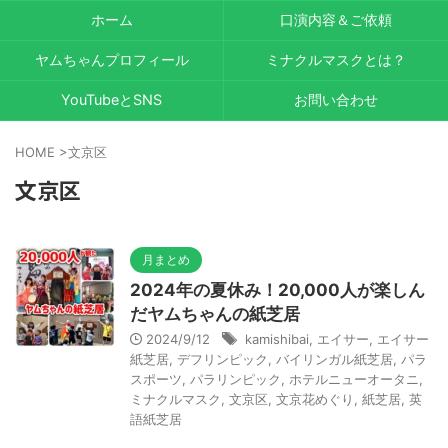
ホーム
口演内容＆ご依頼
ヤムちゃんプロフィール
ミナクルマスクとは？
YouTubeとSNS
お問い合わせ
HOME
>
文京区
文京区
月まとめ
2024年の夏休み！20,000人が楽しん
だヤムちゃんの紙芝居
2024/9/12
kamishibai
,
エイサー
,
エイサー
紙芝居
,
デフリンピック
,
バイリンガル紙芝居
,
パラ
スポーツ
,
パラリンピック
,
ホテルニューオータニ
,
ミナクルマスク
,
文京区
,
文京花めぐり
,
紙芝居
,
英
語紙芝居