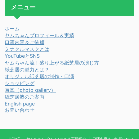
メニュー
ホーム
ヤムちゃんプロフィール＆実績
口演内容＆ご依頼
ミナクルマスクとは
YouTubeとSNS
ヤムちゃん流！盛り上がる紙芝居の演じ方
紙芝居の魅力とは？
オリジナル紙芝居の制作・口演
ショッピング
写真
（photo gallery）
紙芝居塾のご案内
English page
お問い合わせ
HOME
ヤムちゃんプロフィール＆実績紹介
口演内容＆ご依頼につい