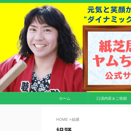
ホーム
口演内容＆ご依頼
HOME
>
組踊
組踊