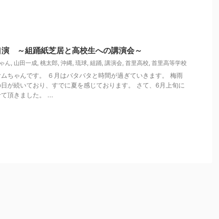
口演 ～組踊紙芝居と高校生への講演会～
ゃん
,
山田一成
,
桃太郎
,
沖縄
,
琉球
,
組踊
,
講演会
,
首里高校
,
首里高等学校
ムちゃんです。 ６月はバタバタと時間が過ぎていきます。 梅雨
日が続いており、すでに夏を感じております。 さて、6月上旬に
頂きました。 ...