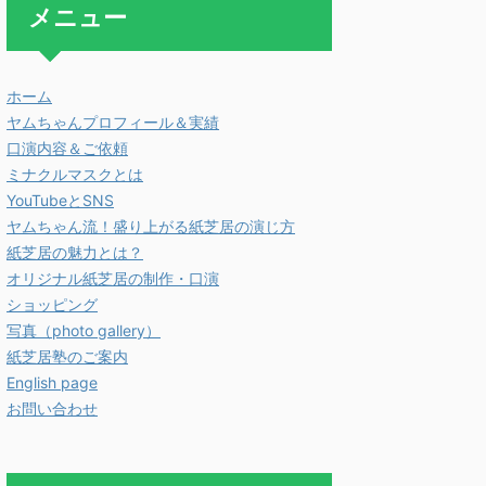
メニュー
ホーム
ヤムちゃんプロフィール＆実績
口演内容＆ご依頼
ミナクルマスクとは
YouTubeとSNS
ヤムちゃん流！盛り上がる紙芝居の演じ方
紙芝居の魅力とは？
オリジナル紙芝居の制作・口演
ショッピング
写真（photo gallery）
紙芝居塾のご案内
English page
お問い合わせ