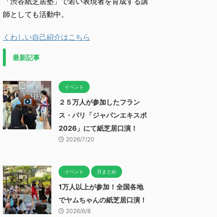
「渋谷紙芝居塾」で若い表現者を育成する講
師としても活動中。
くわしい自己紹介はこちら
最新記事
イベント
２５万人が参加したフラン
ス・パリ「ジャパンエキスポ
2026」にて紙芝居口演！
2026/7/20
イベント
月まとめ
1万人以上が参加！全国各地
でヤムちゃんの紙芝居口演！
2026/6/8