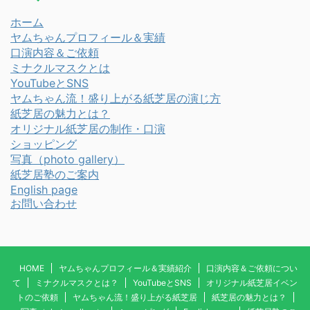
ホーム
ヤムちゃんプロフィール＆実績
口演内容＆ご依頼
ミナクルマスクとは
YouTubeとSNS
ヤムちゃん流！盛り上がる紙芝居の演じ方
紙芝居の魅力とは？
オリジナル紙芝居の制作・口演
ショッピング
写真
（photo gallery）
紙芝居塾のご案内
English page
お問い合わせ
HOME
ヤムちゃんプロフィール＆実績紹介
口演内容＆ご依頼につい
て
ミナクルマスクとは？
YouTubeとSNS
オリジナル紙芝居イベン
トのご依頼
ヤムちゃん流！盛り上がる紙芝居
紙芝居の魅力とは？