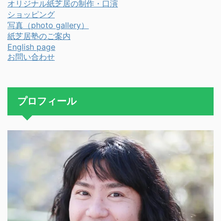
オリジナル紙芝居の制作・口演
ショッピング
写真（photo gallery）
紙芝居塾のご案内
English page
お問い合わせ
プロフィール