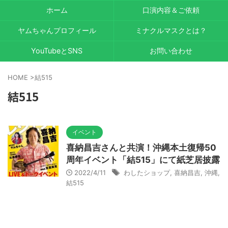
ホーム
口演内容＆ご依頼
ヤムちゃんプロフィール
ミナクルマスクとは？
YouTubeとSNS
お問い合わせ
HOME
>
結515
結515
イベント
喜納昌吉さんと共演！沖縄本土復帰50
周年イベント「結515」にて紙芝居披露
2022/4/11
わしたショップ
,
喜納昌吉
,
沖縄
,
結515