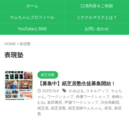
ホーム
口演内容＆ご依頼
ヤムちゃんプロフィール
ミナクルマスクとは？
YouTubeとSNS
お問い合わせ
HOME
>
表現塾
表現塾
紙芝居塾
【募集中】紙芝居塾生徒募集開始！
2025/3/4
かみはる
,
スキルアップ
,
ヤムち
ゃん
,
ワークショップ
,
俳優ワークショップ
,
倉嶋ら
むね
,
倉田雅世
,
声優ワークショップ
,
渋谷画劇団
,
紙芝居
,
紙芝居塾
,
紙芝居師ヤムちゃん
,
表現
,
表現
塾