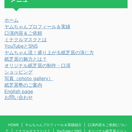
ホーム
ヤムちゃんプロフィール＆実績
口演内容＆ご依頼
ミナクルマスクとは
YouTubeとSNS
ヤムちゃん流！盛り上がる紙芝居の演じ方
紙芝居の魅力とは？
オリジナル紙芝居の制作・口演
ショッピング
写真
（photo gallery）
紙芝居塾のご案内
English page
お問い合わせ
HOME
ヤムちゃんプロフィール＆実績紹介
口演内容＆ご依頼につい
て
ミナクルマスクとは？
YouTubeとSNS
オリジナル紙芝居イベン