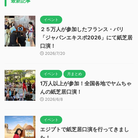
最新記事
イベント
２５万人が参加したフランス・パリ
「ジャパンエキスポ2026」にて紙芝居
口演！
2026/7/20
イベント
月まとめ
1万人以上が参加！全国各地でヤムちゃ
んの紙芝居口演！
2026/6/8
イベント
エジプトで紙芝居口演を行ってきまし
た！