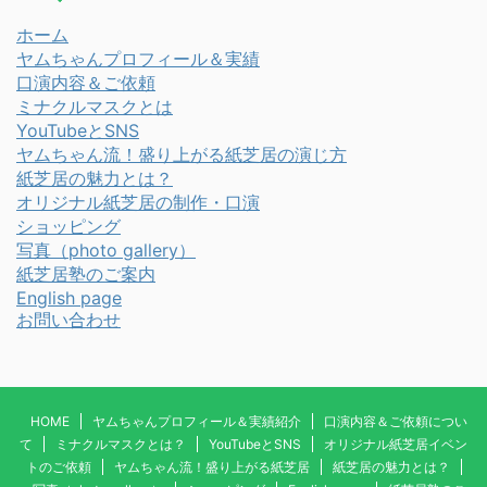
ホーム
ヤムちゃんプロフィール＆実績
口演内容＆ご依頼
ミナクルマスクとは
YouTubeとSNS
ヤムちゃん流！盛り上がる紙芝居の演じ方
紙芝居の魅力とは？
オリジナル紙芝居の制作・口演
ショッピング
写真
（photo gallery）
紙芝居塾のご案内
English page
お問い合わせ
HOME
ヤムちゃんプロフィール＆実績紹介
口演内容＆ご依頼につい
て
ミナクルマスクとは？
YouTubeとSNS
オリジナル紙芝居イベン
トのご依頼
ヤムちゃん流！盛り上がる紙芝居
紙芝居の魅力とは？