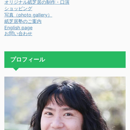
オリジナル紙芝居の制作・口演
ショッピング
写真（photo gallery）
紙芝居塾のご案内
English page
お問い合わせ
プロフィール