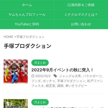
ホーム
口演内容＆ご依頼
ヤムちゃんプロフィール
ミナクルマスクとは？
YouTubeとSNS
お問い合わせ
HOME
>
手塚プロダクション
手塚プロダクション
月まとめ
2022年9月イベントの秋に突入！
2022/10/2
ジャングル大帝
,
パラスポーツ
,
ブッダ
,
ボッチャ
,
手塚プロダクション
,
松戸ファン
フェスタ
,
紙芝居
,
講師
,
車いすラグビー
月まとめ