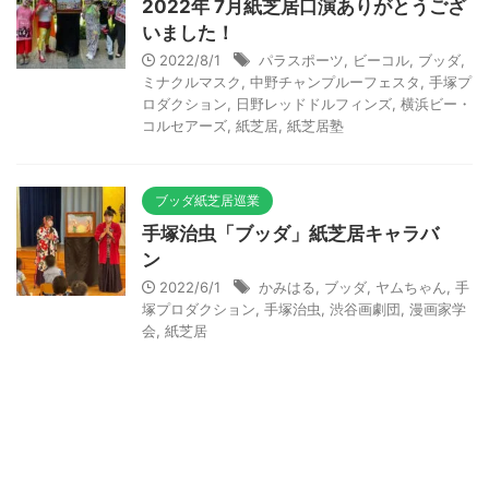
2022年 7月紙芝居口演ありがとうござ
いました！
2022/8/1
パラスポーツ
,
ビーコル
,
ブッダ
,
ミナクルマスク
,
中野チャンプルーフェスタ
,
手塚プ
ロダクション
,
日野レッドドルフィンズ
,
横浜ビー・
コルセアーズ
,
紙芝居
,
紙芝居塾
ブッダ紙芝居巡業
手塚治虫「ブッダ」紙芝居キャラバ
ン
2022/6/1
かみはる
,
ブッダ
,
ヤムちゃん
,
手
塚プロダクション
,
手塚治虫
,
渋谷画劇団
,
漫画家学
会
,
紙芝居