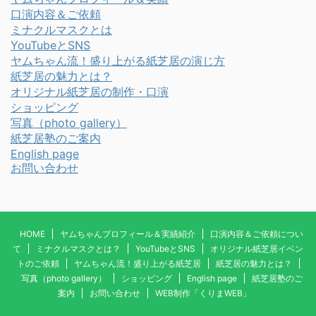
口演内容＆ご依頼
ミナクルマスクとは
YouTubeとSNS
ヤムちゃん流！盛り上がる紙芝居の演じ方
紙芝居の魅力とは？
オリジナル紙芝居の制作・口演
ショッピング
写真
（photo gallery）
紙芝居塾のご案内
English page
お問い合わせ
HOME
ヤムちゃんプロフィール＆実績紹介
口演内容＆ご依頼につい
て
ミナクルマスクとは？
YouTubeとSNS
オリジナル紙芝居イベン
トのご依頼
ヤムちゃん流！盛り上がる紙芝居
紙芝居の魅力とは？
写真（photo gallery）
ショッピング
English page
紙芝居塾のご
案内
お問い合わせ
WEB制作「くりまWEB」